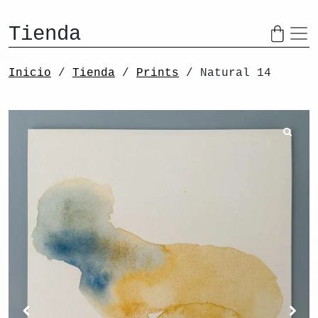
Saltar al contenido
Tienda
Navegaci
Inicio
/
Tienda
/
Prints
/ Natural 14